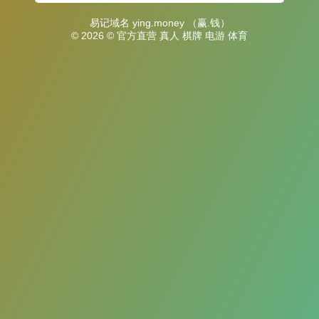
易记域名 ying.money （赢.钱）
© 2026 © 官方直营 真人 棋牌 电游 体育