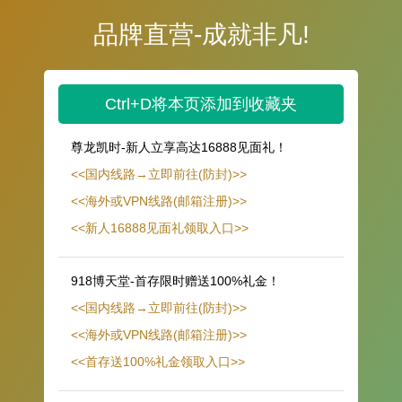
品牌直营-成就非凡!
Ctrl+D将本页添加到收藏夹
尊龙凯时-新人立享高达16888见面礼！
<<国内线路→立即前往(防封)>>
<<海外或VPN线路(邮箱注册)>>
<<新人16888见面礼领取入口>>
918博天堂-首存限时赠送100%礼金！
<<国内线路→立即前往(防封)>>
<<海外或VPN线路(邮箱注册)>>
<<首存送100%礼金领取入口>>